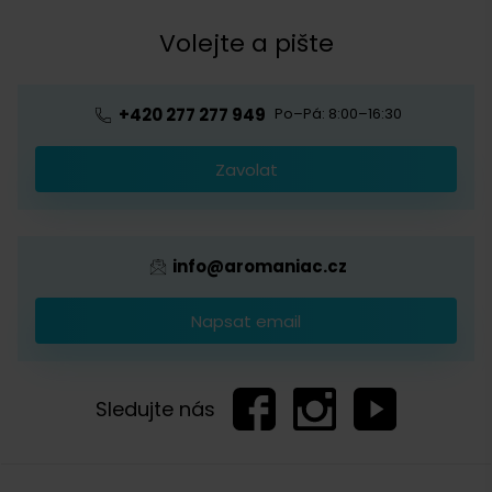
Kávová akademie
Volejte a pište
Pražírna
Ochrana osobních údajů
Blog o kávě
Předplatné kávy
Velkoobchod
+420 277 277 949
Po–Pá: 8:00–16:30
Káva s logem firmy
Zavolat
Provizní systém
info@aromaniac.cz
Napsat email
Sledujte nás