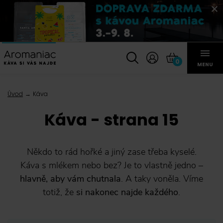
0
MENU
Úvod
Káva
Káva - strana 15
Někdo to rád hořké a jiný zase třeba kyselé.
Káva s mlékem nebo bez? Je to vlastně jedno –
hlavně, aby vám chutnala
. A taky voněla. Víme
totiž, že
si nakonec najde každého
.