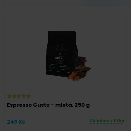
2/10
3/10
4/10
5/10
6/10
7/10
1/8
2/8
3/8
Espresso Gusto - mletá, 250 g
Skladem > 10 ks
249 Kč