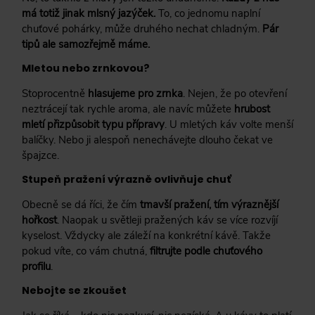
má totiž jinak mlsný jazýček.
To, co jednomu naplní
chuťové pohárky, může druhého nechat chladným.
Pár
tipů ale samozřejmě máme.
Mletou nebo zrnkovou?
Stoprocentně
hlasujeme pro zrnka
. Nejen, že po otevření
neztrácejí tak rychle aroma, ale navíc můžete
hrubost
mletí přizpůsobit typu přípravy
. U mletých káv volte menší
balíčky. Nebo ji alespoň nenechávejte dlouho čekat ve
špajzce.
Stupeň pražení výrazně ovlivňuje chuť
Obecně se dá říci, že čím
tmavší pražení, tím výraznější
hořkost
. Naopak u světleji pražených káv se více rozvíjí
kyselost. Vždycky ale záleží na konkrétní kávě. Takže
pokud víte, co vám chutná,
filtrujte podle chuťového
profilu
.
Nebojte se zkoušet