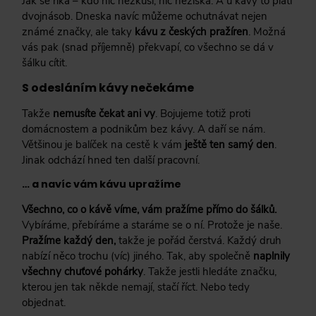
Jak se říká – kdo nic nezkusí, nic nezíská. A u kávy to platí
dvojnásob. Dneska navíc můžeme ochutnávat nejen
známé značky, ale taky
kávu z českých pražíren
. Možná
vás pak (snad příjemně) překvapí, co všechno se dá v
šálku cítit.
S odesláním kávy nečekáme
Takže
nemusíte čekat ani vy
. Bojujeme totiž proti
domácnostem a podnikům bez kávy. A daří se nám.
Většinou je balíček na cestě k vám
ještě ten samý den
.
Jinak odchází hned ten další pracovní.
… a navíc vám kávu upražíme
Všechno, co o kávě víme, vám pražíme přímo do šálků.
Vybíráme, přebíráme a staráme se o ní. Protože je naše.
Pražíme každý den,
takže je pořád čerstvá. Každý druh
nabízí něco trochu (víc) jiného. Tak, aby společně
naplnily
všechny chuťové pohárky
. Takže jestli hledáte značku,
kterou jen tak někde nemají, stačí říct. Nebo tedy
objednat.