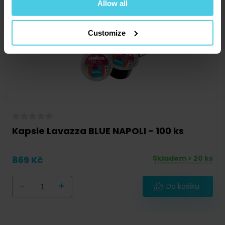
Allow all
Customize
Kapsle Lavazza BLUE NAPOLI - 100 ks
Skladem > 20 ks
869 Kč
-
+
Do košíku