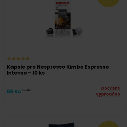
-
Kapsle pro Nespresso Kimbo Espresso
Sáček
(
225
)
Intenso - 10 ks
Dóza
(
22
)
Dočasně
Degustační balíček
(
18
)
68 Kč
96 Kč
vyprodáno
Krabička
(
39
)
Dárkové balení
(
14
)