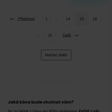
Předchozí
...
1
14
15
16
...
Další
25
Načíst další
Jaká káva bude chutnat vám?
No, to takhle z hlavy jen těžko uhádneme.
Každý z nás