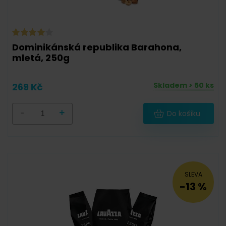
183 g
(
1
)
186 g
(
1
)
187 g
(
1
)
Dominikánská republika Barahona,
mletá, 250g
196 g
(
1
)
200 g
(
9
)
Skladem > 50 ks
269 Kč
203 g
(
1
)
-
+
Do košíku
210 g
(
2
)
248 g
(
1
)
250 g
(
95
)
259,2 g
(
2
)
SLEVA
-13 %
333 g
(
5
)
400 g
(
6
)