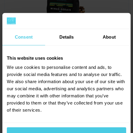
Consent
Details
About
Sleva 10 % na kávu
Brazílie Minas Gerais (bez kofeinu) -
This website uses cookies
mletá, 250 g
Aromaniac pro vás!
We use cookies to personalise content and ads, to
Chcete 10% slevu na naši čerstvě praženou kávu
provide social media features and to analyse our traffic.
Aromaniac? Stačí vyplnit vaši e-mailovou adresu
Skladem > 10 ks
289 Kč
We also share information about your use of our site with
a obratem vám zašleme slevový kupon... Navíc
vás budeme informovat o všech slevách a
our social media, advertising and analytics partners who
novinkách na našem e-shopu!
-
+
Do košíku
may combine it with other information that you’ve
provided to them or that they’ve collected from your use
Přihlásit se a získat slevu
of their services.
Odesláním e-mailové adresy souhlasíte se zasíláním
obchodních sdělení dle
informací o zpracování osobních
údajů
.