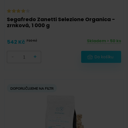
Segafredo Zanetti Selezione Organica -
zrnková, 1 000 g
Skladem > 50 ks
542 Kč
710 Kč
-
+
Do košíku
DOPORUČUJEME NA FILTR