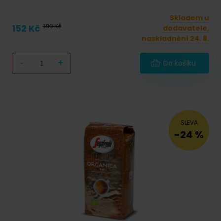
Skladem u
152 Kč
199 Kč
dodavatele,
naskladnění 24. 8.
-
+
Do košíku
SLEVA
-24 %